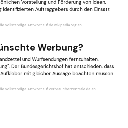
sönlichen Vorstellung und Förderung von Ideen,
 identifizierten Auftraggebers durch den Einsatz
ie vollständige Antwort auf de.wikipedia.org an
ünschte Werbung?
andzettel und Wurfsendungen fernzuhalten,
ung". Der Bundesgerichtshof hat entschieden, dass
Aufkleber mit gleicher Aussage beachten müssen
die vollständige Antwort auf verbraucherzentrale.de an