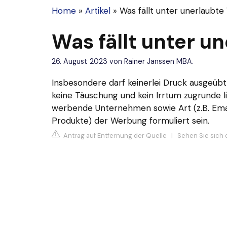
Home
»
Artikel
»
Was fällt unter unerlaubt
Was fällt unter 
26. August 2023
von
Rainer Janssen MBA.
Insbesondere darf keinerlei Druck ausgeübt
keine Täuschung und kein Irrtum zugrunde li
werbende Unternehmen sowie Art (z.B. Emai
Produkte) der Werbung formuliert sein.
Antrag auf Entfernung der Quelle
|
Sehen Sie sich 