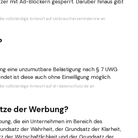
tzer mit Ad-Blockern gesperrt. Darüber hinaus gibt
die vollständige Antwort auf verbraucherzentrale.nrw an
?
ung eine unzumutbare Belästigung nach § 7 UWG
ndet ist diese auch ohne Einwilligung möglich.
die vollständige Antwort auf dr-datenschutz.de an
ätze der Werbung?
bung, die ein Unternehmen im Bereich des
undsatz der Wahrheit, der Grundsatz der Klarheit,
tz der Wirtschaftlichkeit und der Grundsatz der