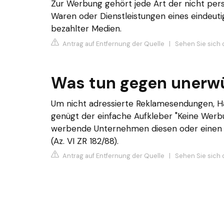
Zur Werbung gehört jede Art der nicht per
Waren oder Dienstleistungen eines eindeutig
bezahlter Medien.
Antrag auf Entfernung der Quelle
|
Sehen Sie sich d
Was tun gegen unerw
Um nicht adressierte Reklamesendungen, H
genügt der einfache Aufkleber "Keine Werb
werbende Unternehmen diesen oder einen 
(Az. VI ZR 182/88).
Antrag auf Entfernung der Quelle
|
Sehen Sie sich 