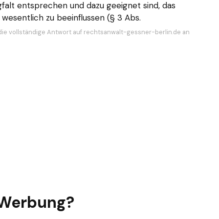
falt entsprechen und dazu geeignet sind, das
wesentlich zu beeinflussen (§ 3 Abs.
die vollständige Antwort auf rechtsanwalt-gessner-berlin.de an
r Werbung?