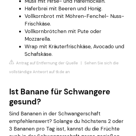
Müsli mit Hirse- und Haferflocken.
Haferbrei mit Beeren und Honig.
Vollkornbrot mit Möhren-Fenchel- Nuss-
Frischkäse.
Vollkornbrötchen mit Pute oder
Mozzarella.
Wrap mit Kräuterfrischkäse, Avocado und
Schafskäse.
Antrag auf Entfernung der Quelle
|
Sehen Sie sich die
vollständige Antwort auf tk.de an
Ist Banane für Schwangere
gesund?
Sind Bananen in der Schwangerschaft
empfehlenswert? Solange du höchstens 2 oder
3 Bananen pro Tag isst, kannst du die Früchte