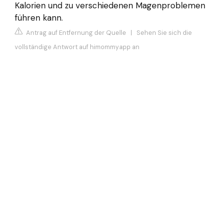
Kalorien und zu verschiedenen Magenproblemen
führen kann.
Antrag auf Entfernung der Quelle
|
Sehen Sie sich die
vollständige Antwort auf himommy.app an