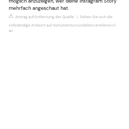
möglich anzuzeigen, wer deine Instagram Story
mehrfach angeschaut hat.
Antrag auf Entfernung der Quelle
|
Sehen Sie sich die
vollständige Antwort auf monumentocruzdeltercermilenio.cl
an