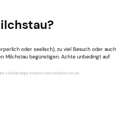
ilchstau?
perlich oder seelisch), zu viel Besuch oder auch
n Milchstau begünstigen. Achte unbedingt auf
die vollständige Antwort auf medela.com an