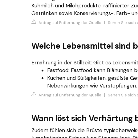
Kuhmilch und Milchprodukte, raffinierter Zu
Getränken sowie Konservierungs-, Farb- un
Antrag auf Entfernung der Quelle
|
Sehen Sie sich 
Welche Lebensmittel sind b
Ernährung in der Stillzeit: Gibt es Lebensmit
Fastfood: Fastfood kann Blähungen be
Kuchen und Süßigkeiten, gesüßte Get
Nebenwirkungen wie Verstopfungen,
Antrag auf Entfernung der Quelle
|
Sehen Sie sich 
Wann löst sich Verhärtung 
Zudem fühlen sich die Brüste typischerweis
lymphatischen Schwellung Stauung liegt. 