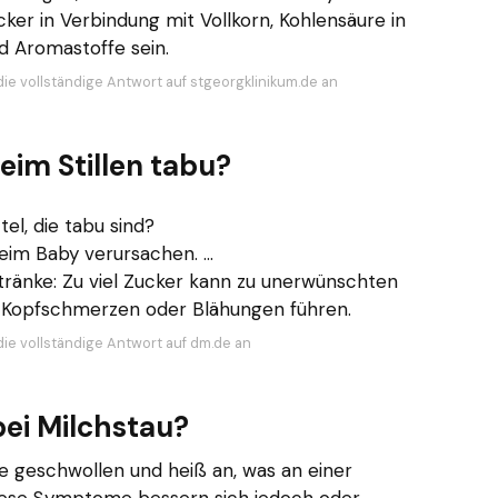
cker in Verbindung mit Vollkorn, Kohlensäure in
d Aromastoffe sein.
die vollständige Antwort auf stgeorgklinikum.de an
eim Stillen tabu?
tel, die tabu sind?
im Baby verursachen. ...
ränke: Zu viel Zucker kann zu unerwünschten
 Kopfschmerzen oder Blähungen führen.
die vollständige Antwort auf dm.de an
bei Milchstau?
e geschwollen und heiß an, was an einer
Diese Symptome bessern sich jedoch oder