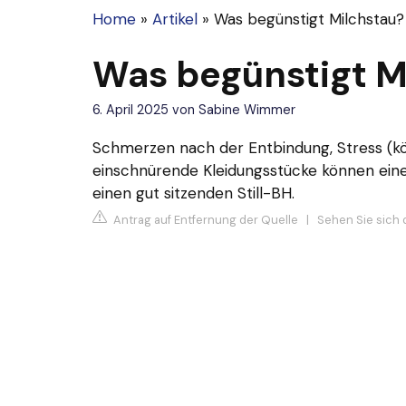
Home
»
Artikel
»
Was begünstigt Milchstau?
Was begünstigt M
6. April 2025
von
Sabine Wimmer
Schmerzen nach der Entbindung, Stress (kör
einschnürende Kleidungsstücke können eine
einen gut sitzenden Still-BH.
Antrag auf Entfernung der Quelle
|
Sehen Sie sich 