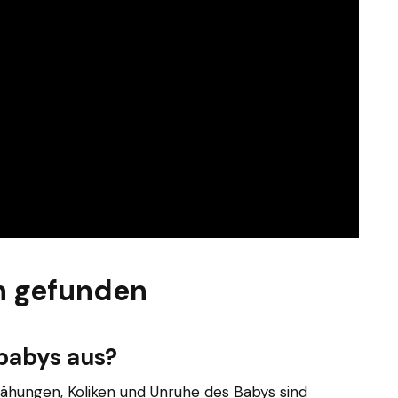
n gefunden
lbabys aus?
lähungen, Koliken und Unruhe des Babys sind