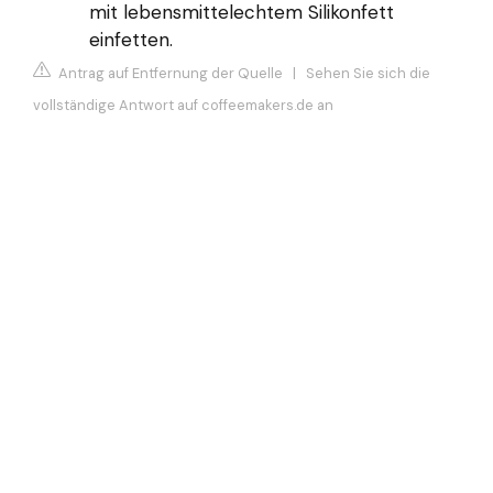
mit lebensmittelechtem Silikonfett
einfetten.
Antrag auf Entfernung der Quelle
|
Sehen Sie sich die
vollständige Antwort auf coffeemakers.de an