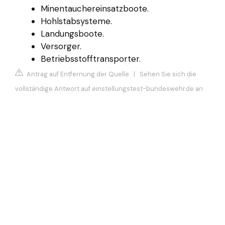
Minentauchereinsatzboote.
Hohlstabsysteme.
Landungsboote.
Versorger.
Betriebsstofftransporter.
Antrag auf Entfernung der Quelle
|
Sehen Sie sich die
vollständige Antwort auf einstellungstest-bundeswehr.de an