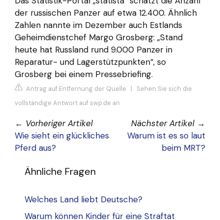
Das Statistik-Portal „statista“ schätzt die Anzahl
der russischen Panzer auf etwa 12.400. Ähnlich
Zahlen nannte im Dezember auch Estlands
Geheimdienstchef Margo Grosberg: „Stand
heute hat Russland rund 9.000 Panzer in
Reparatur- und Lagerstützpunkten“, so
Grosberg bei einem Pressebriefing.
Antrag auf Entfernung der Quelle
|
Sehen Sie sich die
vollständige Antwort auf swp.de an
←
Vorheriger Artikel
Nächster Artikel
→
Wie sieht ein glückliches
Warum ist es so laut
Pferd aus?
beim MRT?
Ähnliche Fragen
Welches Land liebt Deutsche?
Warum können Kinder für eine Straftat