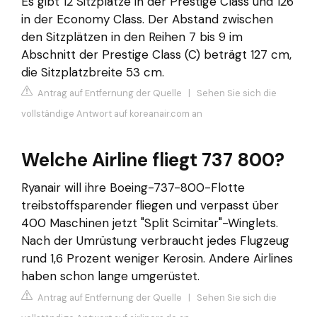
Es gibt 12 Sitzplätze in der Prestige Class und 126
in der Economy Class. Der Abstand zwischen
den Sitzplätzen in den Reihen 7 bis 9 im
Abschnitt der Prestige Class (C) beträgt 127 cm,
die Sitzplatzbreite 53 cm.
Antrag auf Entfernung der Quelle
|
Sehen Sie sich die
vollständige Antwort auf koreanair.com an
Welche Airline fliegt 737 800?
Ryanair will ihre Boeing-737-800-Flotte
treibstoffsparender fliegen und verpasst über
400 Maschinen jetzt "Split Scimitar"-Winglets.
Nach der Umrüstung verbraucht jedes Flugzeug
rund 1,6 Prozent weniger Kerosin. Andere Airlines
haben schon lange umgerüstet.
Antrag auf Entfernung der Quelle
|
Sehen Sie sich die