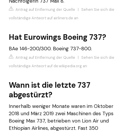
Nachfolgerin 737 Max 8.
Antrag auf Entfernung der Quelle
|
Sehen Sie sich die
vollständige Antwort auf airliners.de an
Hat Eurowings Boeing 737?
BAe 146-200/300. Boeing 737-800.
Antrag auf Entfernung der Quelle
|
Sehen Sie sich die
vollständige Antwort auf de.wikipedia.org an
Wann ist die letzte 737
abgestürzt?
Innerhalb weniger Monate waren im Oktober
2018 und März 2019 zwei Maschinen des Typs
Boeing Max 737, betrieben von Lion Air und
Ethiopian Airlines, abgestürzt. Fast 350