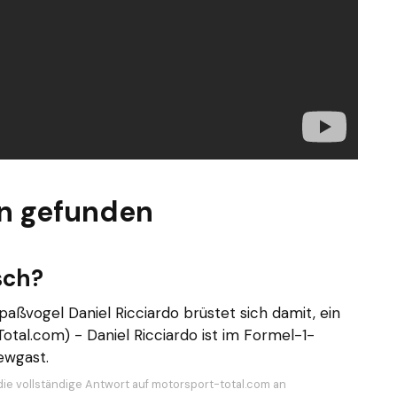
n gefunden
sch?
Spaßvogel Daniel Ricciardo brüstet sich damit, ein
Total.com) - Daniel Ricciardo ist im Formel-1-
ewgast.
die vollständige Antwort auf motorsport-total.com an