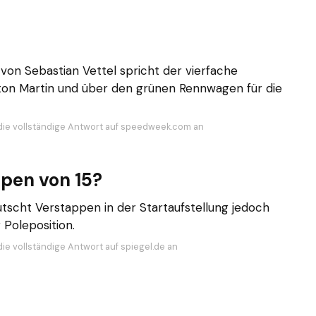
on Sebastian Vettel spricht der vierfache
ston Martin und über den grünen Rennwagen für die
die vollständige Antwort auf speedweek.com an
pen von 15?
scht Verstappen in der Startaufstellung jedoch
 Poleposition.
die vollständige Antwort auf spiegel.de an