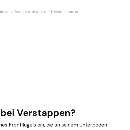
ie vollständige Antwort auf f1-insider.com an
 bei Verstappen?
ines Frontflügels ein, die an seinem Unterboden