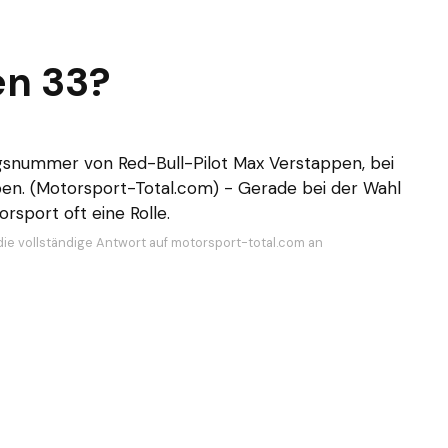
n 33?
lingsnummer von
Red-Bull
-Pilot Max Verstappen, bei
ben. (Motorsport-Total.com) - Gerade bei der Wahl
sport oft eine Rolle.
die vollständige Antwort auf motorsport-total.com an