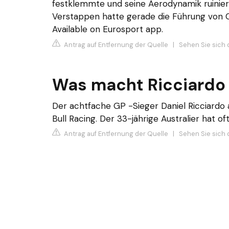
festklemmte und seine Aerodynamik ruinier
Verstappen hatte gerade die Führung von 
Available on Eurosport app.
Antrag auf Entfernung der Quelle
|
Sehen Sie sich 
Was macht Ricciardo
​Der achtfache GP -Sieger Daniel Ricciardo 
Bull Racing. Der 33-jährige Australier hat o
Antrag auf Entfernung der Quelle
|
Sehen Sie sich 