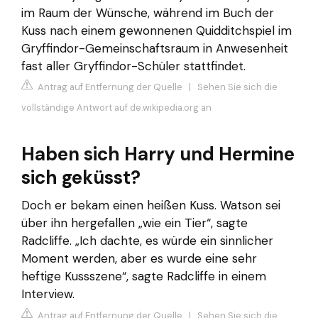
im Raum der Wünsche, während im Buch der
Kuss nach einem gewonnenen Quidditchspiel im
Gryffindor-Gemeinschaftsraum in Anwesenheit
fast aller Gryffindor-Schüler stattfindet.
Antrag auf Entfernung der Quelle
|
Sehen Sie sich die
vollständige Antwort auf de.wikipedia.org an
Haben sich Harry und Hermine
sich geküsst?
Doch er bekam einen heißen Kuss. Watson sei
über ihn hergefallen „wie ein Tier“, sagte
Radcliffe. „Ich dachte, es würde ein sinnlicher
Moment werden, aber es wurde eine sehr
heftige Kussszene“, sagte Radcliffe in einem
Interview.
Antrag auf Entfernung der Quelle
|
Sehen Sie sich die