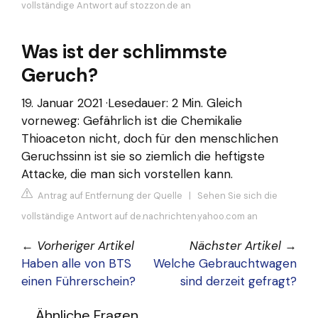
vollständige Antwort auf stozzon.de an
Was ist der schlimmste
Geruch?
19. Januar 2021 ·Lesedauer: 2 Min. Gleich
vorneweg: Gefährlich ist die Chemikalie
Thioaceton nicht, doch für den menschlichen
Geruchssinn ist sie so ziemlich die heftigste
Attacke, die man sich vorstellen kann.
Antrag auf Entfernung der Quelle
|
Sehen Sie sich die
vollständige Antwort auf de.nachrichten.yahoo.com an
←
Vorheriger Artikel
Nächster Artikel
→
Haben alle von BTS
Welche Gebrauchtwagen
einen Führerschein?
sind derzeit gefragt?
Ähnliche Fragen