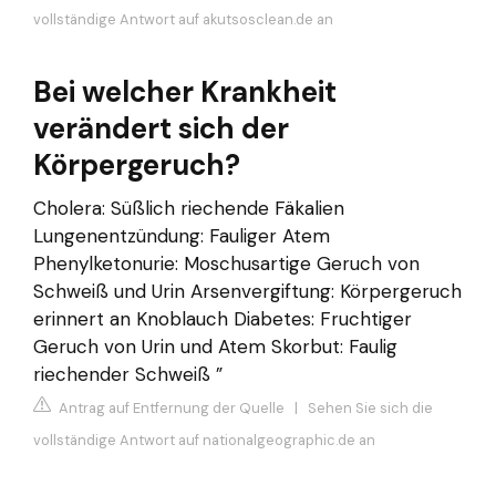
vollständige Antwort auf akutsosclean.de an
Bei welcher Krankheit
verändert sich der
Körpergeruch?
Cholera: Süßlich riechende Fäkalien
Lungenentzündung: Fauliger Atem
Phenylketonurie: Moschusartige Geruch von
Schweiß und Urin Arsenvergiftung: Körpergeruch
erinnert an Knoblauch Diabetes: Fruchtiger
Geruch von Urin und Atem Skorbut: Faulig
riechender Schweiß ”
Antrag auf Entfernung der Quelle
|
Sehen Sie sich die
vollständige Antwort auf nationalgeographic.de an