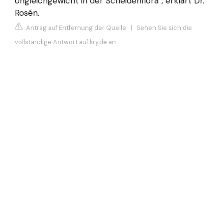
Ungleichgewicht in der Scheidenflora“, erklärt Dr.
Rosén.
Antrag auf Entfernung der Quelle
|
Sehen Sie sich die
vollständige Antwort auf kry.de an