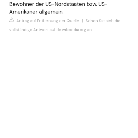
Bewohner der US-Nordstaaten bzw. US-
Amerikaner allgemein.
Antrag auf Entfernung der Quelle
|
Sehen Sie sich die
vollständige Antwort auf de.wikipedia.org an