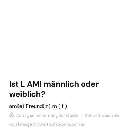
Ist L AMI männlich oder
weiblich?
ami(e) Freund(in) m ( f )
Antrag auf Entfernung der Quelle
|
Sehen Sie sich die
vollständige Antwort auf de.pons.com an