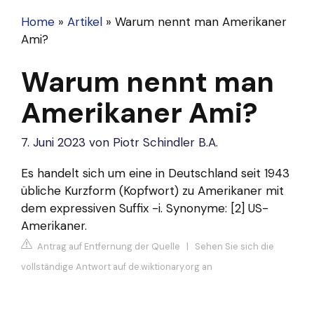
Home
»
Artikel
»
Warum nennt man Amerikaner
Ami?
Warum nennt man
Amerikaner Ami?
7. Juni 2023
von
Piotr Schindler B.A.
Es handelt sich um eine in Deutschland seit 1943
übliche Kurzform (Kopfwort) zu Amerikaner mit
dem expressiven Suffix -i. Synonyme: [2] US-
Amerikaner.
Antrag auf Entfernung der Quelle
|
Sehen Sie sich die
vollständige Antwort auf de.wiktionary.org an