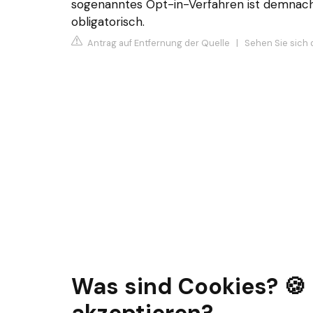
sogenanntes Opt-in-Verfahren ist demnach
obligatorisch.
Antrag auf Entfernung der Quelle
|
Sehen Sie sich 
Was sind Cookies? 🍪
akzeptieren?