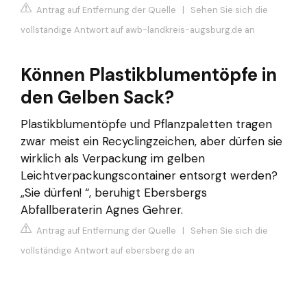
Antrag auf Entfernung der Quelle
|
Sehen Sie sich die
vollständige Antwort auf awb-landkreis-augsburg.de an
Können Plastikblumentöpfe in
den Gelben Sack?
Plastikblumentöpfe und Pflanzpaletten tragen
zwar meist ein Recyclingzeichen, aber dürfen sie
wirklich als Verpackung im gelben
Leichtverpackungscontainer entsorgt werden?
„Sie dürfen! “, beruhigt Ebersbergs
Abfallberaterin Agnes Gehrer.
Antrag auf Entfernung der Quelle
|
Sehen Sie sich die
vollständige Antwort auf ebersberg.de an