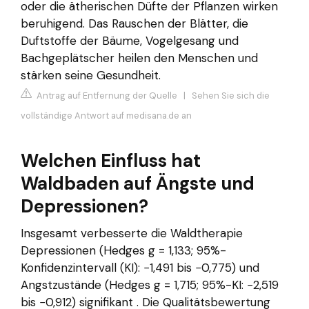
oder die ätherischen Düfte der Pflanzen wirken
beruhigend. Das Rauschen der Blätter, die
Duftstoffe der Bäume, Vogelgesang und
Bachgeplätscher heilen den Menschen und
stärken seine Gesundheit.
Antrag auf Entfernung der Quelle
|
Sehen Sie sich die
vollständige Antwort auf medisana.de an
Welchen Einfluss hat
Waldbaden auf Ängste und
Depressionen?
Insgesamt verbesserte die Waldtherapie
Depressionen (Hedges g = 1,133; 95%-
Konfidenzintervall (KI): −1,491 bis −0,775) und
Angstzustände (Hedges g = 1,715; 95%-KI: −2,519
bis −0,912) signifikant . Die Qualitätsbewertung