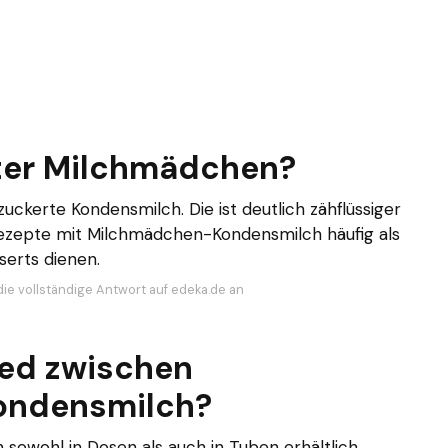
ter Milchmädchen?
ckerte Kondensmilch. Die ist deutlich zähflüssiger
Rezepte mit Milchmädchen-Kondensmilch häufig als
serts dienen.
die vollständige Antwort auf edeka.de an
ied zwischen
ondensmilch?
sowohl in Dosen als auch in Tuben erhältlich,