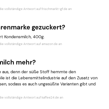
die vollständige Antwort auf frischmarkt-gf.de an
bärenmarke gezuckert?
t Kondensmilch, 400g.
die vollständige Antwort auf amazon.de an
milch mehr?
e aus, denn der süße Stoff hemmte den
le ist die Lebensmittelindustrie auf den Zusatz von
en, sodass es auch ungesüßte Varianten gibt und
die vollständige Antwort auf kaffee24.de an