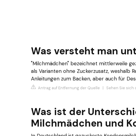
Was versteht man un
"Milchmädchen" bezeichnet mittlerweile gezu
als Varianten ohne Zuckerzusatz, weshalb 
Anleitungen zum Backen, aber auch für Des
Antrag auf Entfernung der Quelle
|
Sehen Sie sich 
Was ist der Untersch
Milchmädchen und K
In Deutschland ist gezuckerte Kondensmilch 