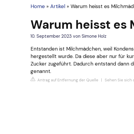
Home
»
Artikel
»
Warum heisst es Milchmä
Warum heisst es
10. September 2023
von
Simone Holz
Entstanden ist Milchmädchen, weil Kondens
hergestellt wurde. Da diese aber nur für k
Zucker zugeführt. Dadurch entstand dann 
genannt.
Antrag auf Entfernung der Quelle
|
Sehen Sie sich 