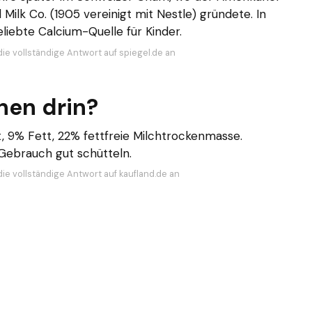
ilk Co. (1905 vereinigt mit Nestle) gründete. In
iebte Calcium-Quelle für Kinder.
die vollständige Antwort auf spiegel.de an
hen drin?
9% Fett, 22% fettfreie Milchtrockenmasse.
 Gebrauch gut schütteln.
die vollständige Antwort auf kaufland.de an