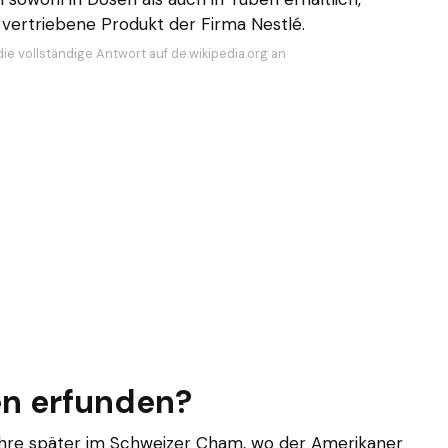
ertriebene Produkt der Firma Nestlé.
ie vollständige Antwort auf de.wikipedia.org an
n erfunden?
Jahre später im Schweizer Cham, wo der Amerikaner