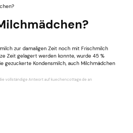
dchen?
 Milchmädchen?
milch zur damaligen Zeit noch mit Frischmilch
urze Zeit gelagert werden konnte, wurde 45 %
die gezuckerte Kondensmilch, auch Milchmädchen
die vollständige Antwort auf kuechencottage.de an