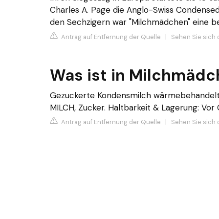
Charles A. Page die Anglo-Swiss Condensed M
den Sechzigern war "Milchmädchen" eine bel
Antrag auf Entfernung der Quelle
|
Sehen Sie sich 
Was ist in Milchmädc
Gezuckerte Kondensmilch wärmebehandelt, 
MILCH, Zucker. Haltbarkeit & Lagerung: Vor
Antrag auf Entfernung der Quelle
|
Sehen Sie sich 