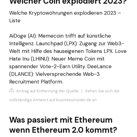
Welcher Coin explodiert 2023?
Welche Kryptowöhrungen explodieren 2023 –
Liste
AiDoge (AI): Memecoin trifft auf künstliche
Intelligenz. Launchpad (LPX): Zugang zur Web3-
Welt mit Hilfe des hauseigenen Tokens LPX. Love
Hate Inu (LHINU): Neuer Meme Coin mit
spannender Vote-2-Earn Utility. DeeLance
(DLANCE): Vielversprechende Web-3
Recruitment Platform.
Antrag auf Entfernung der Quelle
|
Sehen Sie sich die
vollständige Antwort auf businessinsider.de an
Was passiert mit Ethereum
wenn Ethereum 2.0 kommt?