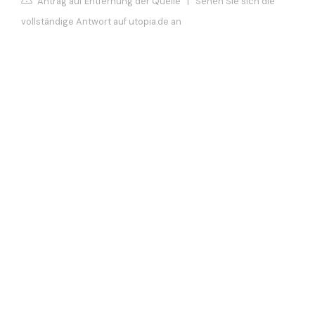
Antrag auf Entfernung der Quelle
|
Sehen Sie sich die
vollständige Antwort auf utopia.de an