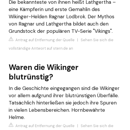
Die bekannteste von ihnen heißt Lathgertha –
eine Kämpferin und erste Gemahlin des
Wikinger-Helden Ragnar Lodbrok. Der Mythos
von Ragnar und Lathgertha bildet auch den
Grundstock der populären TV-Serie "Vikings".
Antrag auf Entfernung der Quelle
|
Sehen Sie sich die
vollständige Antwort auf stern.de an
Waren die Wikinger
blutrünstig?
In die Geschichte eingegangen sind die Wikinger
vor allem aufgrund ihrer blutrünstigen Überfälle.
Tatsächlich hinterließen sie jedoch ihre Spuren
in vielen Lebensbereichen. Hornbewährte
Helme.
Antrag auf Entfernung der Quelle
|
Sehen Sie sich die