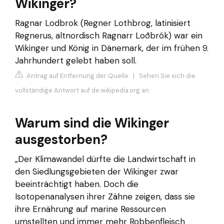
Wikinger?
Ragnar Lodbrok (Regner Lothbrog, latinisiert
Regnerus, altnordisch Ragnarr Loðbrók) war ein
Wikinger und König in Dänemark, der im frühen 9.
Jahrhundert gelebt haben soll.
Antrag auf Entfernung der Quelle
|
Sehen Sie sich die
vollständige Antwort auf de.wikipedia.org an
Warum sind die Wikinger
ausgestorben?
„Der Klimawandel dürfte die Landwirtschaft in
den Siedlungsgebieten der Wikinger zwar
beeinträchtigt haben. Doch die
Isotopenanalysen ihrer Zähne zeigen, dass sie
ihre Ernährung auf marine Ressourcen
umstellten und immer mehr Robbenfleisch