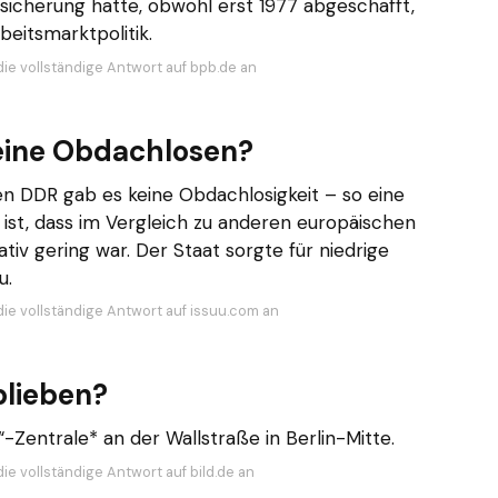
rsicherung hatte, obwohl erst 1977 abgeschafft,
beitsmarktpolitik.
die vollständige Antwort auf bpb.de an
eine Obdachlosen?
n DDR gab es keine Obdachlosigkeit – so eine
ist, dass im Vergleich zu anderen europäischen
tiv gering war. Der Staat sorgte für niedrige
u.
die vollständige Antwort auf issuu.com an
blieben?
“-Zentrale* an der Wallstraße in Berlin-Mitte.
ie vollständige Antwort auf bild.de an