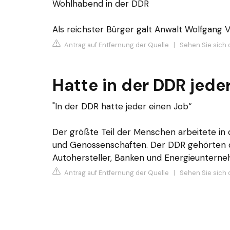
Wohlhabend in der DDR
Als reichster Bürger galt Anwalt Wolfgang V
Antrag auf Entfernung der Quelle
|
Sehen Sie sich 
Hatte in der DDR jede
"In der DDR hatte jeder einen Job“
Der größte Teil der Menschen arbeitete in
und Genossenschaften. Der DDR gehörten d
Autohersteller, Banken und Energieunterneh
Antrag auf Entfernung der Quelle
|
Sehen Sie sich 