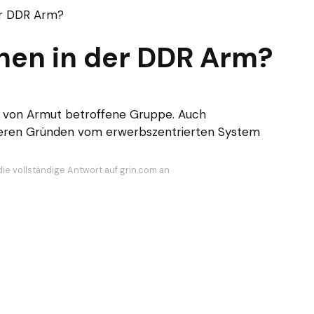
er DDR Arm?
hen in der DDR Arm?
n von Armut betroffene Gruppe. Auch
nderen Gründen vom erwerbszentrierten System
die vollständige Antwort auf grin.com an