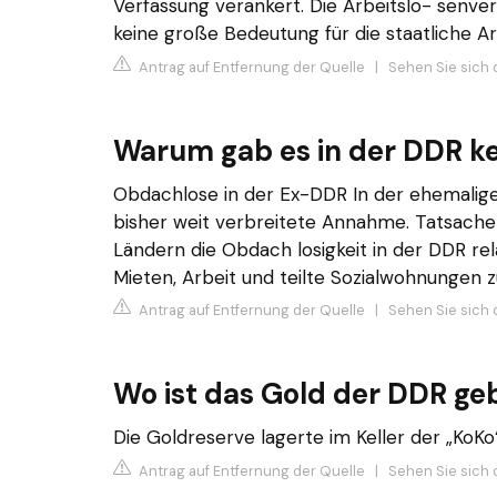
Verfassung verankert. Die Arbeitslo- senve
keine große Bedeutung für die staatliche Ar
Antrag auf Entfernung der Quelle
|
Sehen Sie sich 
Warum gab es in der DDR k
Obdachlose in der Ex-DDR In der ehemalige
bisher weit verbreitete Annahme. Tatsache 
Ländern die Obdach losigkeit in der DDR rela
Mieten, Arbeit und teilte Sozialwohnungen z
Antrag auf Entfernung der Quelle
|
Sehen Sie sich 
Wo ist das Gold der DDR ge
Die Goldreserve lagerte im Keller der „KoKo
Antrag auf Entfernung der Quelle
|
Sehen Sie sich d