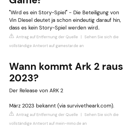
Game?
"Wird es ein Story-Spiel" - Die Beteiligung von
Vin DIesel deutet ja schon eindeutig darauf hin,
dass es kein Story-Spiel werden wird..
Antrag auf Entfernung der Quelle
|
Sehen Sie sich die
vollständige Antwort auf gamestar.de an
Wann kommt Ark 2 raus
2023?
Der Release von ARK 2
März 2023 bekannt (via survivetheark.com).
Antrag auf Entfernung der Quelle
|
Sehen Sie sich die
vollständige Antwort auf mein-mmo.de an