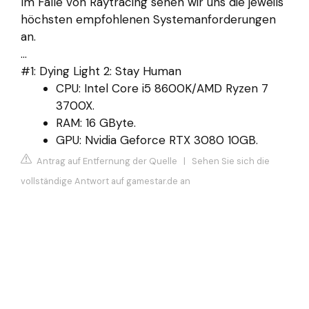
Im Falle von Raytracing sehen wir uns die jeweils
höchsten empfohlenen Systemanforderungen
an.
...
#1: Dying Light 2: Stay Human
CPU: Intel Core i5 8600K/AMD Ryzen 7
3700X.
RAM: 16 GByte.
GPU: Nvidia Geforce RTX 3080 10GB.
Antrag auf Entfernung der Quelle
|
Sehen Sie sich die
vollständige Antwort auf gamestar.de an