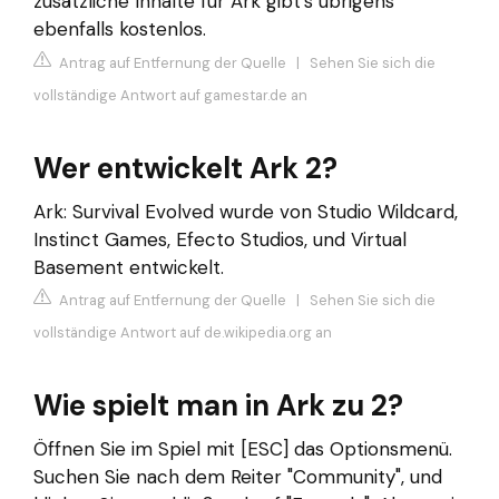
zusätzliche Inhalte für Ark gibt's übrigens
ebenfalls kostenlos.
Antrag auf Entfernung der Quelle
|
Sehen Sie sich die
vollständige Antwort auf gamestar.de an
Wer entwickelt Ark 2?
Ark: Survival Evolved wurde von Studio Wildcard,
Instinct Games, Efecto Studios, und Virtual
Basement entwickelt.
Antrag auf Entfernung der Quelle
|
Sehen Sie sich die
vollständige Antwort auf de.wikipedia.org an
Wie spielt man in Ark zu 2?
Öffnen Sie im Spiel mit [ESC] das Optionsmenü.
Suchen Sie nach dem Reiter "Community", und