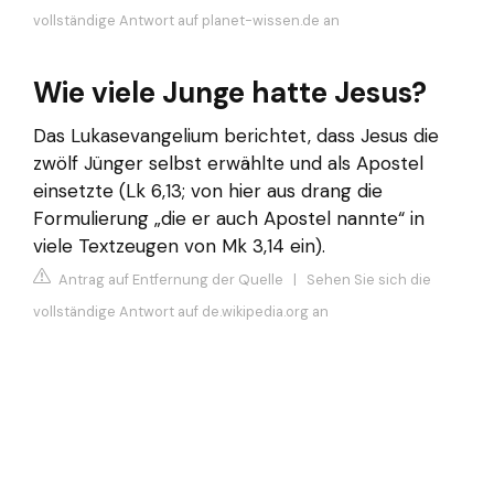
vollständige Antwort auf planet-wissen.de an
Wie viele Junge hatte Jesus?
Das Lukasevangelium berichtet, dass Jesus die
zwölf Jünger selbst erwählte und als Apostel
einsetzte (Lk 6,13; von hier aus drang die
Formulierung „die er auch Apostel nannte“ in
viele Textzeugen von Mk 3,14 ein).
Antrag auf Entfernung der Quelle
|
Sehen Sie sich die
vollständige Antwort auf de.wikipedia.org an