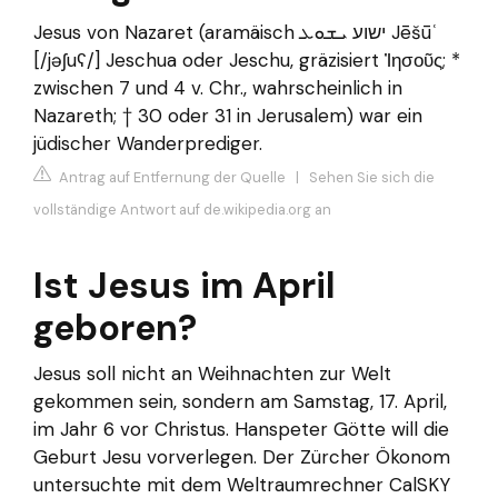
Jesus von Nazaret (aramäisch ישוע ܝܫܘܥ Jēšūʿ
[/jəʃuʕ/] Jeschua oder Jeschu, gräzisiert Ἰησοῦς; *
zwischen 7 und 4 v. Chr., wahrscheinlich in
Nazareth; † 30 oder 31 in Jerusalem) war ein
jüdischer Wanderprediger.
Antrag auf Entfernung der Quelle
|
Sehen Sie sich die
vollständige Antwort auf de.wikipedia.org an
Ist Jesus im April
geboren?
Jesus soll nicht an Weihnachten zur Welt
gekommen sein, sondern am Samstag, 17. April,
im Jahr 6 vor Christus. Hanspeter Götte will die
Geburt Jesu vorverlegen. Der Zürcher Ökonom
untersuchte mit dem Weltraumrechner CalSKY