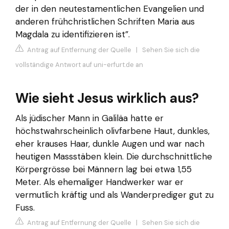
der in den neutestamentlichen Evangelien und
anderen frühchristlichen Schriften Maria aus
Magdala zu identifizieren ist”.
Antrag auf Entfernung der Quelle
|
Sehen Sie sich die
vollständige Antwort auf uni-erfurt.de an
Wie sieht Jesus wirklich aus?
Als jüdischer Mann in Galiläa hatte er
höchstwahrscheinlich olivfarbene Haut, dunkles,
eher krauses Haar, dunkle Augen und war nach
heutigen Massstäben klein. Die durchschnittliche
Körpergrösse bei Männern lag bei etwa 1,55
Meter. Als ehemaliger Handwerker war er
vermutlich kräftig und als Wanderprediger gut zu
Fuss.
Antrag auf Entfernung der Quelle
|
Sehen Sie sich die