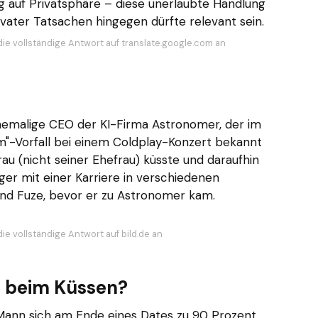
g auf Privatsphäre – diese unerlaubte Handlung
rivater Tatsachen hingegen dürfte relevant sein.
die vollständige Antwort auf translate.google.com an
ehemalige CEO der KI-Firma Astronomer, der im
"-Vorfall bei einem Coldplay-Konzert bekannt
au (nicht seiner Ehefrau) küsste und daraufhin
ger mit einer Karriere in verschiedenen
d Fuze, bevor er zu Astronomer kam.
ie vollständige Antwort auf bild.de an
l beim Küssen?
 Mann sich am Ende eines Dates zu 90 Prozent