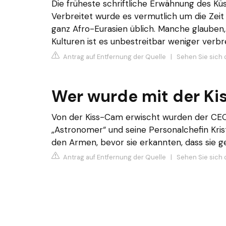
Die früheste schriftliche Erwähnung des Kü
Verbreitet wurde es vermutlich um die Zeit
ganz Afro-Eurasien üblich. Manche glauben
Kulturen ist es unbestreitbar weniger verbre
Antrag auf Entfernung der Quelle
|
Sehen Sie sich 
Wer wurde mit der Ki
Von der Kiss-Cam erwischt wurden der C
„Astronomer“ und seine Personalchefin Kristi
den Armen, bevor sie erkannten, dass sie g
Antrag auf Entfernung der Quelle
|
Sehen Sie sich 