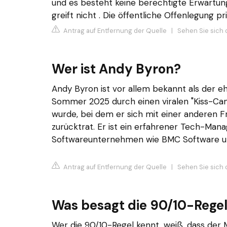
und es besteht keine berechtigte Erwartun
greift nicht . Die öffentliche Offenlegung p
Antrag auf Entfernung der Quelle
|
Sehen Sie sich 
Wer ist Andy Byron?
Andy Byron ist vor allem bekannt als der 
Sommer 2025 durch einen viralen "Kiss-Cam
wurde, bei dem er sich mit einer anderen Fr
zurücktrat. Er ist ein erfahrener Tech-Mana
Softwareunternehmen wie BMC Software un
Antrag auf Entfernung der Quelle
|
Sehen Sie sich d
Was besagt die 90/10-Rege
Wer die 90/10-Regel kennt, weiß, dass der