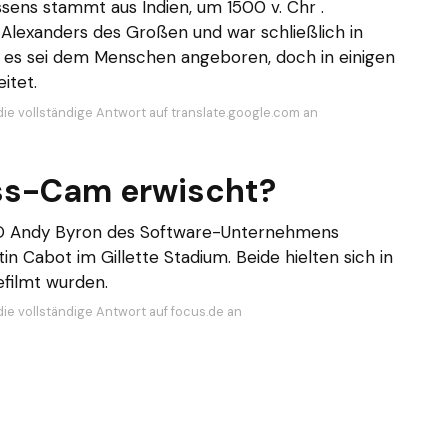
ssens stammt aus Indien, um 1500 v. Chr .
 Alexanders des Großen und war schließlich in
, es sei dem Menschen angeboren, doch in einigen
itet.
die vollständige Antwort auf translate.google.com an
ss-Cam erwischt?
EO Andy Byron des Software-Unternehmens
n Cabot im Gillette Stadium. Beide hielten sich in
efilmt wurden.
die vollständige Antwort auf focus.de an