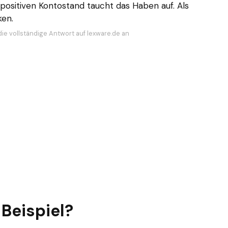
positiven Kontostand taucht das Haben auf. Als
ken.
die vollständige Antwort auf lexware.de an
Beispiel?