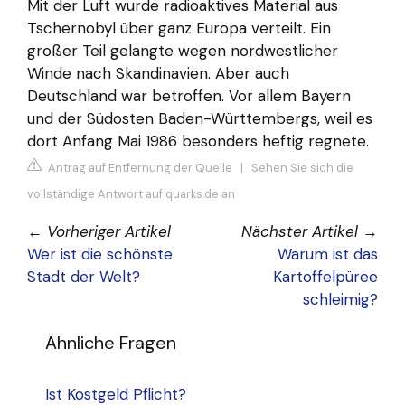
Mit der Luft wurde radioaktives Material aus
Tschernobyl über ganz Europa verteilt. Ein
großer Teil gelangte wegen nordwestlicher
Winde nach Skandinavien. Aber auch
Deutschland war betroffen. Vor allem Bayern
und der Südosten Baden-Württembergs, weil es
dort Anfang Mai 1986 besonders heftig regnete.
Antrag auf Entfernung der Quelle
|
Sehen Sie sich die
vollständige Antwort auf quarks.de an
←
Vorheriger Artikel
Nächster Artikel
→
Wer ist die schönste
Warum ist das
Stadt der Welt?
Kartoffelpüree
schleimig?
Ähnliche Fragen
Ist Kostgeld Pflicht?