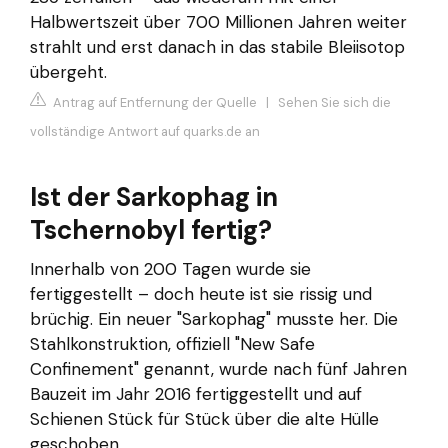
Halbwertszeit über 700 Millionen Jahren weiter
strahlt und erst danach in das stabile Bleiisotop
übergeht.
Antrag auf Entfernung der Quelle
|
Sehen Sie sich die
vollständige Antwort auf quarks.de an
Ist der Sarkophag in
Tschernobyl fertig?
Innerhalb von 200 Tagen wurde sie
fertiggestellt – doch heute ist sie rissig und
brüchig. Ein neuer "Sarkophag" musste her. Die
Stahlkonstruktion, offiziell "New Safe
Confinement" genannt, wurde nach fünf Jahren
Bauzeit im Jahr 2016 fertiggestellt und auf
Schienen Stück für Stück über die alte Hülle
geschoben.