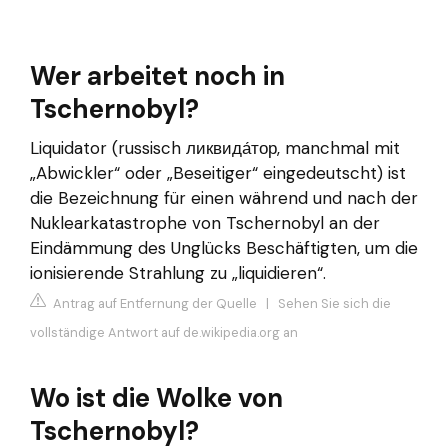
Wer arbeitet noch in
Tschernobyl?
Liquidator (russisch ликвида́тор, manchmal mit
„Abwickler“ oder „Beseitiger“ eingedeutscht) ist
die Bezeichnung für einen während und nach der
Nuklearkatastrophe von Tschernobyl an der
Eindämmung des Unglücks Beschäftigten, um die
ionisierende Strahlung zu „liquidieren“.
Antrag auf Entfernung der Quelle
|
Sehen Sie sich die
vollständige Antwort auf de.wikipedia.org an
Wo ist die Wolke von
Tschernobyl?