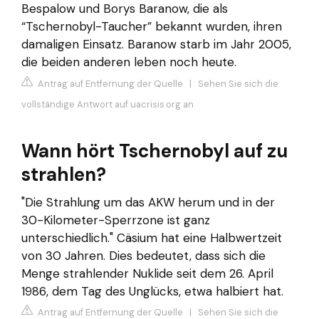
Bespalow und Borys Baranow, die als
“Tschernobyl-Taucher” bekannt wurden, ihren
damaligen Einsatz. Baranow starb im Jahr 2005,
die beiden anderen leben noch heute.
Antrag auf Entfernung der Quelle
|
Sehen Sie sich die
vollständige Antwort auf uacrisis.org an
Wann hört Tschernobyl auf zu
strahlen?
"Die Strahlung um das AKW herum und in der
30-Kilometer-Sperrzone ist ganz
unterschiedlich." Cäsium hat eine Halbwertzeit
von 30 Jahren. Dies bedeutet, dass sich die
Menge strahlender Nuklide seit dem 26. April
1986, dem Tag des Unglücks, etwa halbiert hat.
Antrag auf Entfernung der Quelle
|
Sehen Sie sich die