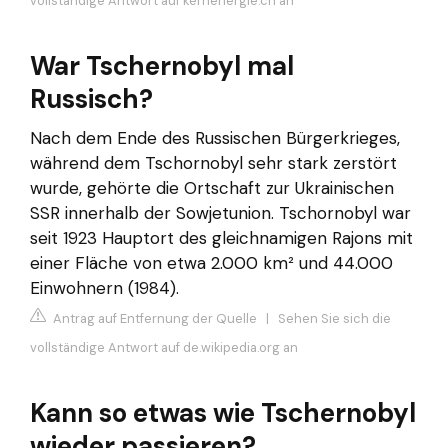
vollständige Antwort auf kernenergie.ch an
War Tschernobyl mal
Russisch?
Nach dem Ende des Russischen Bürgerkrieges,
während dem Tschornobyl sehr stark zerstört
wurde, gehörte die Ortschaft zur Ukrainischen
SSR innerhalb der Sowjetunion. Tschornobyl war
seit 1923 Hauptort des gleichnamigen Rajons mit
einer Fläche von etwa 2.000 km² und 44.000
Einwohnern (1984).
Antrag auf Entfernung der Quelle
|
Sehen Sie sich die
vollständige Antwort auf de.wikipedia.org an
Kann so etwas wie Tschernobyl
wieder passieren?