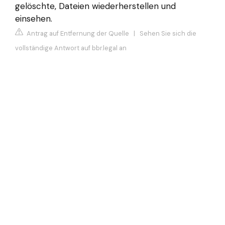
gelöschte, Dateien wiederherstellen und
einsehen.
Antrag auf Entfernung der Quelle
|
Sehen Sie sich die
vollständige Antwort auf bbr.legal an