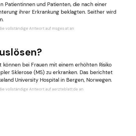
on Patientinnen und Patienten, die nach einer
hterung ihrer Erkrankung beklagten. Seither wird
n.
die vollständige Antwort auf msges.at an
uslösen?
t können bei Frauen mit einem erhöhten Risiko
pler Sklerose (MS) zu erkranken. Das berichtet
land University Hospital in Bergen, Norwegen.
ie vollständige Antwort auf aerzteblatt.de an