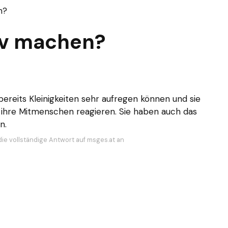
n?
iv machen?
ereits Kleinigkeiten sehr aufregen können und sie
 ihre Mitmenschen reagieren. Sie haben auch das
n.
die vollständige Antwort auf msges.at an