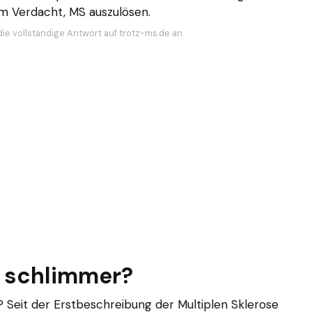
im Verdacht, MS auszulösen.
die vollständige Antwort auf trotz-ms.de an
s schlimmer?
e? Seit der Erstbeschreibung der Multiplen Sklerose