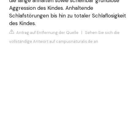
die lange anhalten sowie scheinbar grundlose
Aggression des Kindes. Anhaltende
Schlafstörungen bis hin zu totaler Schlaflosigkeit
des Kindes.
Antrag auf Entfernung der Quelle
|
Sehen Sie sich die
vollständige Antwort auf campusnaturalis.de an