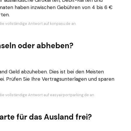
 ausländische Girokarten, Debit-Karten und
omaten haben inzwischen Gebühren von 4 bis 6 €
rten.
die vollständige Antwort auf konpasu.de an
hseln oder abheben?
lland Geld abzuheben. Dies ist bei den Meisten
ei. Prüfen Sie Ihre Vertragsunterlagen und sparen
die vollständige Antwort auf easyairportparking.de an
rte für das Ausland frei?