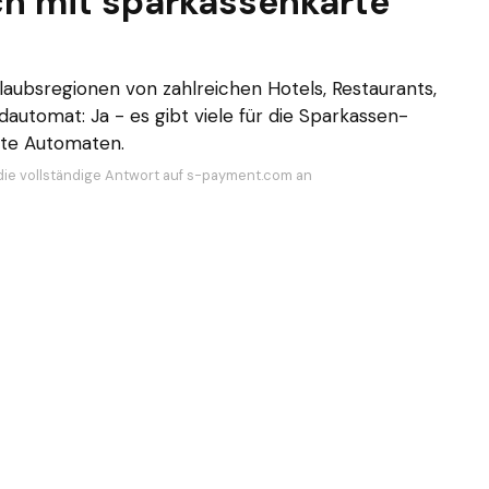
ch mit sparkassenkarte
laubsregionen von zahlreichen Hotels, Restaurants,
automat: Ja - es gibt viele für die Sparkassen-
ete Automaten.
die vollständige Antwort auf s-payment.com an