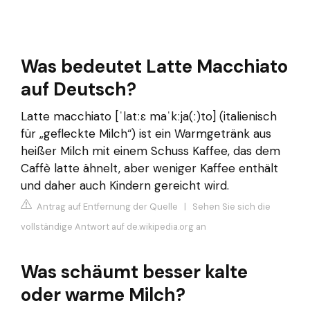
Was bedeutet Latte Macchiato
auf Deutsch?
Latte macchiato ​[⁠ˈlatːɛ maˈkːja(ː)to⁠]​ (italienisch
für „gefleckte Milch“) ist ein Warmgetränk aus
heißer Milch mit einem Schuss Kaffee, das dem
Caffè latte ähnelt, aber weniger Kaffee enthält
und daher auch Kindern gereicht wird.
Antrag auf Entfernung der Quelle
|
Sehen Sie sich die
vollständige Antwort auf de.wikipedia.org an
Was schäumt besser kalte
oder warme Milch?