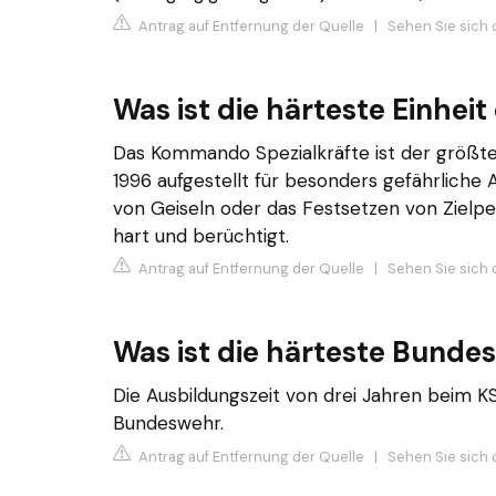
Antrag auf Entfernung der Quelle
|
Sehen Sie sich 
Was ist die härteste Einhe
Das Kommando Spezialkräfte ist der größt
1996 aufgestellt für besonders gefährliche
von Geiseln oder das Festsetzen von Zielp
hart und berüchtigt.
Antrag auf Entfernung der Quelle
|
Sehen Sie sich 
Was ist die härteste Bund
Die Ausbildungszeit von drei Jahren beim KS
Bundeswehr.
Antrag auf Entfernung der Quelle
|
Sehen Sie sich 