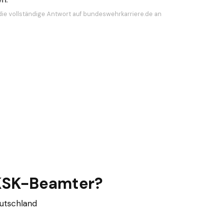
die vollständige Antwort auf bundeswehrkarriere.de an
 KSK-Beamter?
utschland