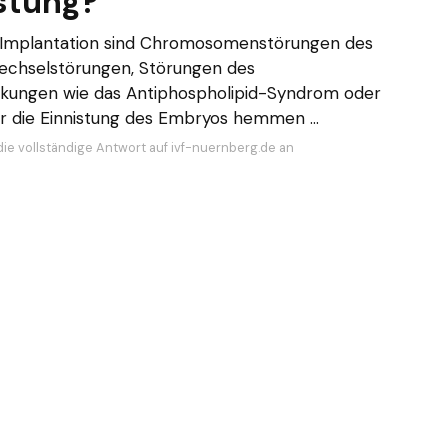
stung?
en Implantation sind Chromosomenstörungen des
echselstörungen, Störungen des
kungen wie das Antiphospholipid-Syndrom oder
er die Einnistung des Embryos hemmen ...
die vollständige Antwort auf ivf-nuernberg.de an