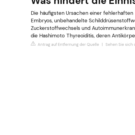
Was hindert die Einni
Die häufigsten Ursachen einer fehlerhaft
Embryos, unbehandelte Schilddrüsenstoffw
Zuckerstoffwechsels und Autoimmunerkran
die Hashimoto Thyreoiditis, deren Antikörp
Antrag auf Entfernung der Quelle
|
Sehen Sie sich 