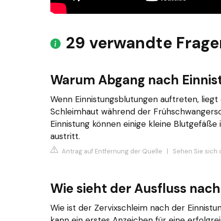
29 verwandte Frage
Warum Abgang nach Einnis
Wenn Einnistungsblutungen auftreten, liegt
Schleimhaut während der Frühschwangersch
Einnistung können einige kleine Blutgefäß
austritt.
Antrag auf Entfernung der Quelle
|
Sehen Sie sich d
Wie sieht der Ausfluss nach
Wie ist der Zervixschleim nach der Einnistun
kann ein erstes Anzeichen für eine erfolgrei