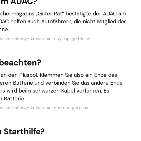
beim ADAC?
chermagazins „Guter Rat“ bestätigte der ADAC am
DAC helfen auch Autofahrern, die nicht Mitglied des
nne.
die vollständige Antwort auf tagesspiegel.de an
e beachten?
 an den Pluspol. Klemmen Sie also ein Ende des
leeren Batterie und verbinden Sie das andere Ende
rs wird beim schwarzen Kabel verfahren: Es
 Batterie.
die vollständige Antwort auf nuernberger.de an
 Starthilfe?