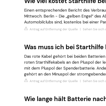
Wie viel kostet Starthilfe 
Einen entsprechenden Bericht des Verbrau
Mittwoch. Berlin - Die „gelben Engel“ des A
Automobilclubs sind, kostenlos bei einer Pa
Antrag auf Entfernung der Quelle
|
Sehen Sie sich 
Was muss ich bei Starthilf
Das rote Kabel gehört bei beiden Batterien
roten Starthilfekabels an den Pluspol der 
mit dem Pluspol der Spenderbatterie. Ande
gehört an den Minuspol der stromgebenden
Antrag auf Entfernung der Quelle
|
Sehen Sie sich 
Wie lange hält Batterie nach