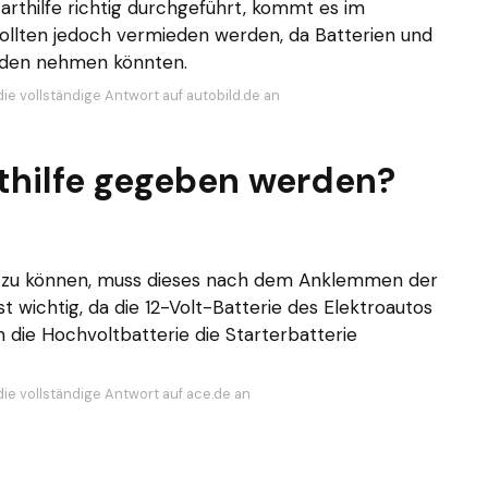
Starthilfe richtig durchgeführt, kommt es im
 sollten jedoch vermieden werden, da Batterien und
aden nehmen könnten.
ie vollständige Antwort auf autobild.de an
thilfe gegeben werden?
n zu können, muss dieses nach dem Anklemmen der
st wichtig, da die 12-Volt-Batterie des Elektroautos
n die Hochvoltbatterie die Starterbatterie
die vollständige Antwort auf ace.de an