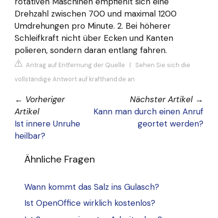
rotativen Maschinen empfiehlt sich eine
Drehzahl zwischen 700 und maximal 1200
Umdrehungen pro Minute. 2. Bei höherer
Schleifkraft nicht über Ecken und Kanten
polieren, sondern daran entlang fahren.
Antrag auf Entfernung der Quelle
|
Sehen Sie sich die
vollständige Antwort auf krafthand.de an
←
Vorheriger
Nächster Artikel
→
Artikel
Kann man durch einen Anruf
Ist innere Unruhe
geortet werden?
heilbar?
Ähnliche Fragen
Wann kommt das Salz ins Gulasch?
Ist OpenOffice wirklich kostenlos?