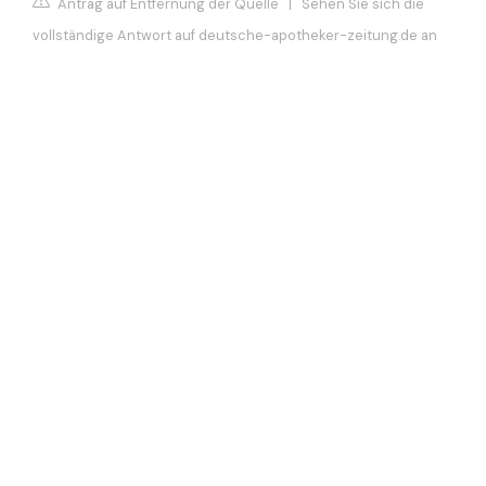
Antrag auf Entfernung der Quelle
|
Sehen Sie sich die
vollständige Antwort auf deutsche-apotheker-zeitung.de an