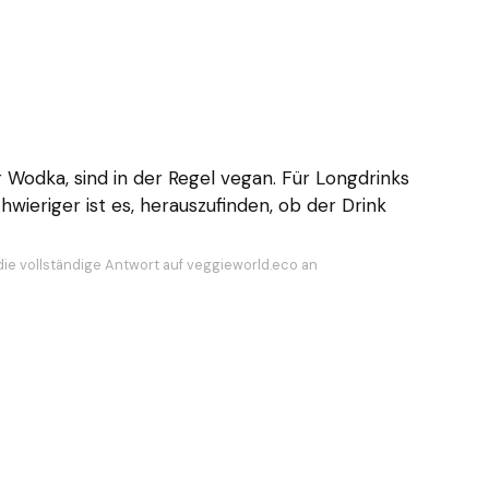
er Wodka, sind in der Regel vegan. Für Longdrinks
chwieriger ist es, herauszufinden, ob der Drink
die vollständige Antwort auf veggieworld.eco an