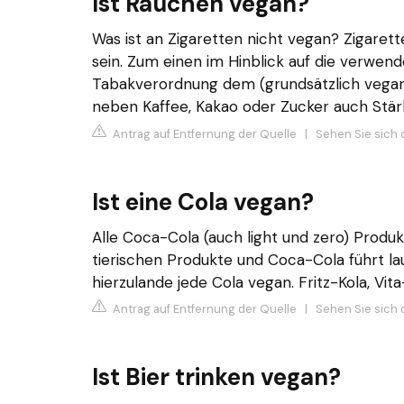
Ist Rauchen vegan?
Was ist an Zigaretten nicht vegan? Zigaret
sein. Zum einen im Hinblick auf die verwend
Tabakverordnung dem (grundsätzlich vega
neben Kaffee, Kakao oder Zucker auch Stärk
Antrag auf Entfernung der Quelle
|
Sehen Sie sich 
Ist eine Cola vegan?
Alle Coca-Cola (auch light und zero) Produk
tierischen Produkte und Coca-Cola führt lau
hierzulande jede Cola vegan. Fritz-Kola, Vit
Antrag auf Entfernung der Quelle
|
Sehen Sie sich 
Ist Bier trinken vegan?