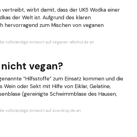
 vertreibt, wirbt damit, dass der UK5 Wodka einer
dkas der Welt ist. Aufgrund des klaren
uch hervorragend zum Mischen von veganen
die vollständige Antwort auf veganer-alkohol.de an
 nicht vegan?
genannte “Hilfsstoffe” zum Einsatz kommen und die
s Wein oder Sekt mit Hilfe von Eiklar, Gelatine,
ausenblase (gereinigte Schwimmblase des Hausen,
die vollständige Antwort auf everdrop.de an