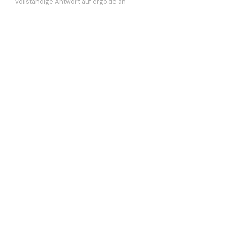
vollständige Antwort auf ergo.de an