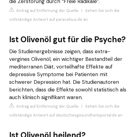
die Zerstörung durch “Freie Radikale”.
Antrag auf Entfernung der Quelle
|
Sehen Sie sich die
vollständige Antwort auf paracelsus.de an
Ist Olivenöl gut für die Psyche?
Die Studienergebnisse zeigen, dass extra-
vergines Olivenöl, ein wichtiger Bestandteil der
mediterranen Diät, vorteilhafte Effekte auf
depressive Symptome bei Patienten mit
schwerer Depression hat. Die Studienautoren
berichten, dass die Effekte sowohl statistisch als
auch klinisch signifikant waren.
Antrag auf Entfernung der Quelle
|
Sehen Sie sich die
vollständige Antwort auf deutschesgesundheitsportal.de an
Ist Olivenöl heilend?