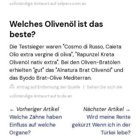
vollständige Antwort auf selpers.com an
Welches Olivenöl ist das
beste?
Die Testsieger waren "Cosmo di Russo, Caieta
Olio extra vergine di oliva", "Rapunzel Kreta
Olivenöl nativ extra". Bei den Oliven-Bratölen
erhielten "gut" das "Alnatura Brat Olivenöl" und
das Byodo Brat-Olive Mediterran.
Antrag auf Entfernung der Quelle
|
Sehen Sie sich die
vollständige Antwort auf br.de an
←
Vorheriger Artikel
Nächster Artikel
→
Welche Zähne haben
Wird meine Rente
Einfluss auf welche
gekürzt Wenn ich in der
Organe?
Türkei lebe?