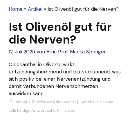
Home
»
Artikel
»
Ist Olivenöl gut für die Nerven?
Ist Olivenöl gut für
die Nerven?
12. Juli 2025
von
Frau Prof. Marika Springer
Oleocanthal in Olivenöl wirkt
entzündungshemmend und blutverdünnend, was
sich positiv bei einer Nervenentzündung und
damit verbundenen Nervenschmerzen
auswirken kann.
Antrag auf Entfernung der Quelle
|
Sehen Sie sich die
vollständige Antwort auf orthim.de an