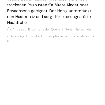
trockenen Reizhusten für ältere Kinder oder
Erwachsene geeignet. Der Honig unterdrückt
den Hustenreiz und sorgt für eine ungestörte
Nachtruhe.
Antrag auf Entfernung der Quelle
|
Sehen Sie sich die
vollständige Antwort auf christophorus-apotheke-idstein.de
an