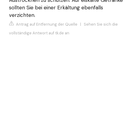
Austrocknen zu schützen. Auf eiskalte Getränke
sollten Sie bei einer Erkältung ebenfalls
verzichten.
Antrag auf Entfernung der Quelle
|
Sehen Sie sich die
vollständige Antwort auf tk.de an