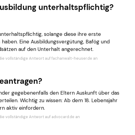
usbildung unterhaltspflichtig?
nterhaltspflichtig, solange diese ihre erste
 haben. Eine Ausbildungsvergütung, Bafög und
ätzen auf den Unterhalt angerechnet.
die vollständige Antwort auf fachanwalt-heuser.de an
beantragen?
inder gegebenenfalls den Eltern Auskunft über das
rteilen. Wichtig zu wissen: Ab dem 18. Lebensjahr
n aktiv einfordern.
die vollständige Antwort auf advocard.de an