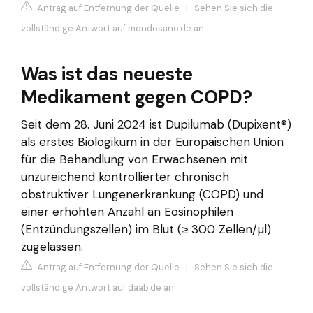
Antrag auf Entfernung der Quelle
|
Sehen Sie sich die
vollständige Antwort auf mondosano.de an
Was ist das neueste
Medikament gegen COPD?
Seit dem 28. Juni 2024 ist Dupilumab (Dupixent®)
als erstes Biologikum in der Europäischen Union
für die Behandlung von Erwachsenen mit
unzureichend kontrollierter chronisch
obstruktiver Lungenerkrankung (COPD) und
einer erhöhten Anzahl an Eosinophilen
(Entzündungszellen) im Blut (≥ 300 Zellen/µl)
zugelassen.
Antrag auf Entfernung der Quelle
|
Sehen Sie sich die
vollständige Antwort auf daab.de an