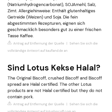
(Natriumhydrogencarbonat), SOJAmehl, Salz,
Zimt. Allergiehinweise: Enthält glutenhaltiges
Getreide (Weizen) und Soja. Die fein
abgestimmten Rezepturen, eignen sich
geschmacklich besonders gut zu einer frischen
Tasse Kaffee.
Antrag auf Entfernung der Quelle
|
Sehen Sie sich die
vollständige Antwort auf kaufland.de an
Sind Lotus Kekse Halal?
The Original Biscoff, crushed Biscoff and Biscoff
spread are Halal certified. The other Lotus
products are not Halal certified but they do not
contain pork.
Antrag auf Entfernung der Quelle
|
Sehen Sie sich die
vollständige Antwort auf lotusbiscoff.com an