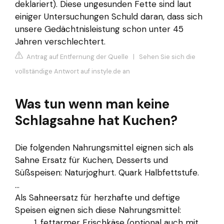
deklariert). Diese ungesunden Fette sind laut
einiger Untersuchungen Schuld daran, dass sich
unsere Gedächtnisleistung schon unter 45
Jahren verschlechtert.
Antrag auf Entfernung der Quelle
|
Sehen Sie sich die
vollständige Antwort auf instyle.de an
Was tun wenn man keine
Schlagsahne hat Kuchen?
Die folgenden Nahrungsmittel eignen sich als
Sahne Ersatz für Kuchen, Desserts und
Süßspeisen: Naturjoghurt. Quark Halbfettstufe.
...
Als Sahneersatz für herzhafte und deftige
Speisen eignen sich diese Nahrungsmittel:
fettarmer Frischkäse (optional auch mit