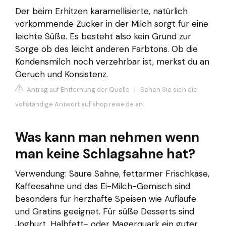
Der beim Erhitzen karamellisierte, natürlich
vorkommende Zucker in der Milch sorgt für eine
leichte Süße. Es besteht also kein Grund zur
Sorge ob des leicht anderen Farbtons. Ob die
Kondensmilch noch verzehrbar ist, merkst du an
Geruch und Konsistenz.
Antrag auf Entfernung der Quelle
|
Sehen Sie sich die
vollständige Antwort auf shop.rewe.de an
Was kann man nehmen wenn
man keine Schlagsahne hat?
Verwendung: Saure Sahne, fettarmer Frischkäse,
Kaffeesahne und das Ei-Milch-Gemisch sind
besonders für herzhafte Speisen wie Aufläufe
und Gratins geeignet. Für süße Desserts sind
Joghurt, Halbfett- oder Magerquark ein guter