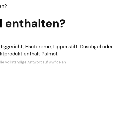
ten?
l enthalten?
rtiggericht, Hautcreme, Lippenstift, Duschgel oder
tprodukt enthält Palmöl.
die vollständige Antwort auf wwf.de an