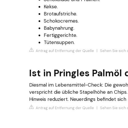
Kekse.
Brotaufstriche.
Schokocremes.
Babynahrung.
Fertiggerichte.
Tütensuppen.
Antrag auf Entfernung der Quelle
|
Sehen Sie sich 
Ist in Pringles Palmöl
Diesmal im Lebensmittel-Check: Die gewoh
verspricht die übliche Stapelhöhe an Chips
Hinweis reduziert. Neuerdings befindet sich
Antrag auf Entfernung der Quelle
|
Sehen Sie sich 