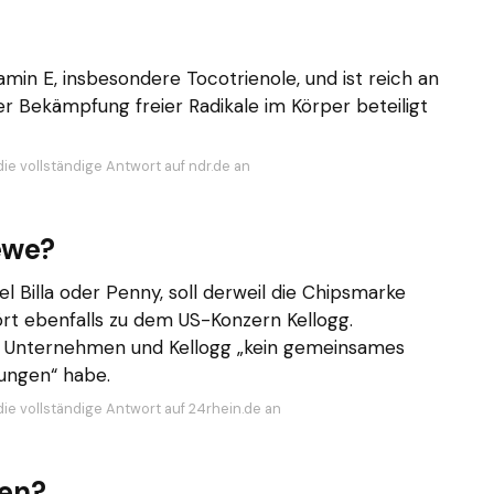
min E, insbesondere Tocotrienole, und ist reich an
er Bekämpfung freier Radikale im Körper beteiligt
die vollständige Antwort auf ndr.de an
ewe?
el Billa oder Penny, soll derweil die Chipsmarke
ört ebenfalls zu dem US-Konzern Kellogg.
s Unternehmen und Kellogg „kein gemeinsames
ungen“ habe.
die vollständige Antwort auf 24rhein.de an
ten?