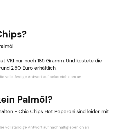
 Chips?
Palmöl
aut VKI nur noch 185 Gramm. Und kostete die
und 2,50 Euro erhältlich.
die vollständige Antwort auf oekoreich.com an
ein Palmöl?
thalten - Chio Chips Hot Peperoni sind leider mit
die vollständige Antwort auf nachhaltigleben.ch an