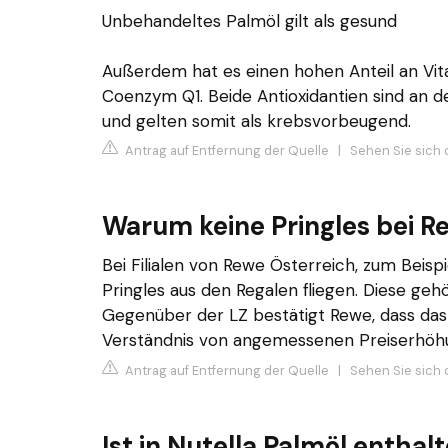
Unbehandeltes Palmöl gilt als gesund
Außerdem hat es einen hohen Anteil an Vita
Coenzym Q1. Beide Antioxidantien sind an d
und gelten somit als krebsvorbeugend.
Antrag auf Entfernung der Quelle
|
Sehen Sie sich 
Warum keine Pringles bei R
Bei Filialen von Rewe Österreich, zum Beispi
Pringles aus den Regalen fliegen. Diese geh
Gegenüber der LZ bestätigt Rewe, dass da
Verständnis von angemessenen Preiserhöh
Antrag auf Entfernung der Quelle
|
Sehen Sie sich 
Ist in Nutella Palmöl enthal