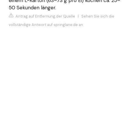
einem L-Karton (63–73 g pro Ei) kochen ca. 25–
50 Sekunden länger.
Antrag auf Entfernung der Quelle
|
Sehen Sie sich die
vollständige Antwort auf springlane.de an