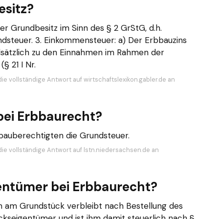
esitz?
er Grundbesitz im Sinn des § 2 GrStG, d.h.
dsteuer. 3. Einkommensteuer: a) Der Erbbauzins
sätzlich zu den Einnahmen im Rahmen der
§ 21 I Nr.
ie vollständige Antwort auf wirtschaftslexikon.gabler.de an
bei Erbbaurecht?
bbauberechtigten die Grundsteuer.
die vollständige Antwort auf lstn.niedersachsen.de an
igentümer bei Erbbaurecht?
um am Grundstück verbleibt nach Bestellung des
kseigentümer und ist ihm damit steuerlich nach §