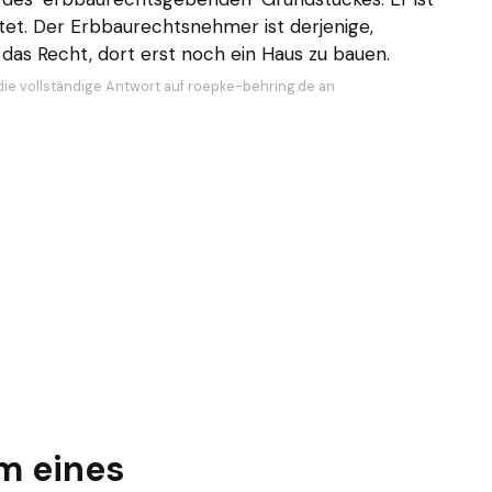
tet. Der Erbbaurechtsnehmer ist derjenige,
das Recht, dort erst noch ein Haus zu bauen.
die vollständige Antwort auf roepke-behring.de an
m eines