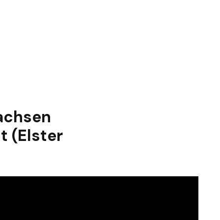
achsen
 (Elster