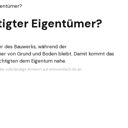
igentümer?
tigter Eigentümer?
er des Bauwerks, während der
mer von Grund und Boden bleibt. Damit kommt das
chtigten dem Eigentum nahe.
die vollständige Antwort auf immoeinfach.de an