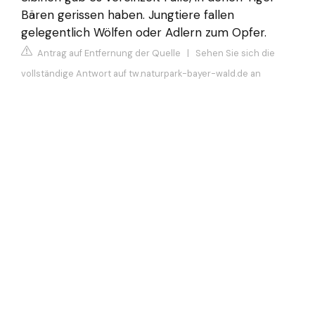
Bären gerissen haben. Jungtiere fallen
gelegentlich Wölfen oder Adlern zum Opfer.
Antrag auf Entfernung der Quelle
|
Sehen Sie sich die
vollständige Antwort auf tw.naturpark-bayer-wald.de an