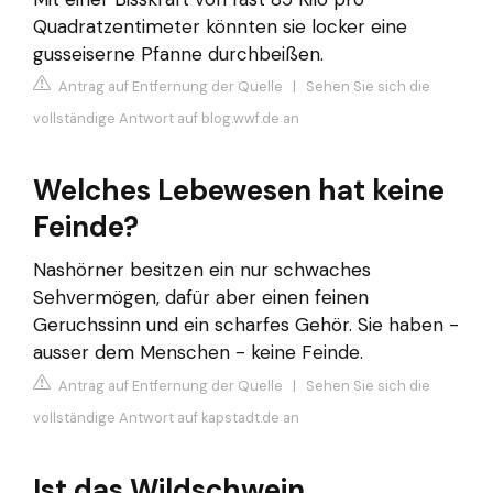
Quadratzentimeter könnten sie locker eine
gusseiserne Pfanne durchbeißen.
Antrag auf Entfernung der Quelle
|
Sehen Sie sich die
vollständige Antwort auf blog.wwf.de an
Welches Lebewesen hat keine
Feinde?
Nashörner besitzen ein nur schwaches
Sehvermögen, dafür aber einen feinen
Geruchssinn und ein scharfes Gehör. Sie haben -
ausser dem Menschen - keine Feinde.
Antrag auf Entfernung der Quelle
|
Sehen Sie sich die
vollständige Antwort auf kapstadt.de an
Ist das Wildschwein