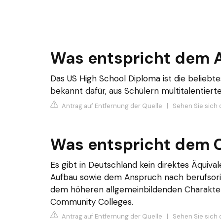
Was entspricht dem A
Das US High School Diploma ist die beliebt
bekannt dafür, aus Schülern multitalentiert
Antrag auf Entfernung der Quelle
|
Sehen Sie sich 
Was entspricht dem C
Es gibt in Deutschland kein direktes Äqui
Aufbau sowie dem Anspruch nach berufsori
dem höheren allgemeinbildenden Charakt
Community Colleges.
Antrag auf Entfernung der Quelle
|
Sehen Sie sich d