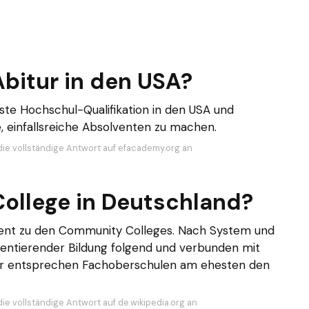
bitur in den USA?
este Hochschul-Qualifikation in den USA und
e, einfallsreiche Absolventen zu machen.
die vollständige Antwort auf efacademy.org an
ollege in Deutschland?
valent zu den Community Colleges. Nach System und
entierender Bildung folgend und verbunden mit
er entsprechen Fachoberschulen am ehesten den
ie vollständige Antwort auf de.wikipedia.org an