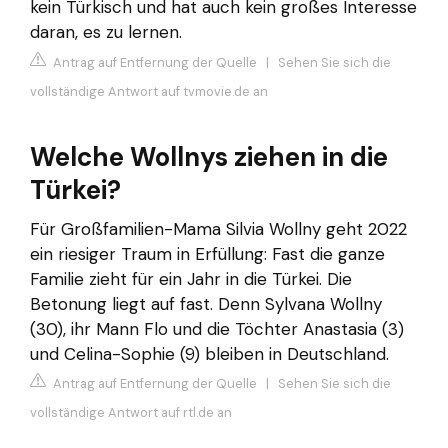
kein Türkisch und hat auch kein großes Interesse
daran, es zu lernen.
Antrag auf Entfernung der Quelle
|
Sehen Sie sich die
vollständige Antwort auf tvmovie.de an
Welche Wollnys ziehen in die
Türkei?
Für Großfamilien-Mama Silvia Wollny geht 2022
ein riesiger Traum in Erfüllung: Fast die ganze
Familie zieht für ein Jahr in die Türkei. Die
Betonung liegt auf fast. Denn Sylvana Wollny
(30), ihr Mann Flo und die Töchter Anastasia (3)
und Celina-Sophie (9) bleiben in Deutschland.
Antrag auf Entfernung der Quelle
|
Sehen Sie sich die
vollständige Antwort auf rtl.de an