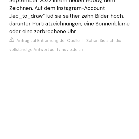
September 2022 ihrem neuen Hobby, dem
Zeichnen. Auf dem Instagram-Account
„leo_to_draw“ lud sie seither zehn Bilder hoch,
darunter Porträtzeichnungen, eine Sonnenblume
oder eine zerbrochene Uhr.
Antrag auf Entfernung der Quelle
|
Sehen Sie sich die
vollständige Antwort auf tvmovie.de an