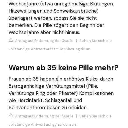
Wechseljahre (etwa unregelmäßige Blutungen,
Hitzewallungen und Schweißausbrüche)
überlagert werden, sodass Sie sie nicht
bemerken. Die Pille zögert den Beginn der
Wechseljahre aber nicht hinaus.
Antrag auf Entfernung der Quelle
|
Sehen Sie sich die
vollständige Antwort auf familienplanung.de an
Warum ab 35 keine Pille mehr?
Frauen ab 35 haben ein erhöhtes Risiko, durch
östrogenhaltige Verhütungsmittel (Pille,
Verhütungs Ring oder Pflaster) Komplikationen
wie Herzinfarkt, Schlaganfall und
Beinvenenthrombosen zu erleiden.
Antrag auf Entfernung der Quelle
|
Sehen Sie sich die
vollständige Antwort auf gynial.com an