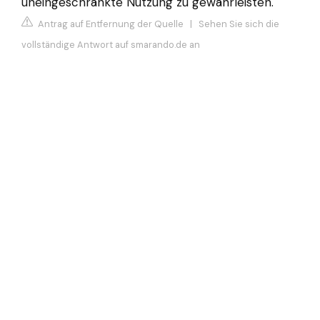
uneingeschränkte Nutzung zu gewährleisten.
Antrag auf Entfernung der Quelle
|
Sehen Sie sich die
vollständige Antwort auf smarando.de an