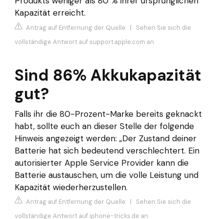
Produkts weniger als 80 % ihrer ursprünglichen
Kapazität erreicht.
Antrag auf Entfernung der Quelle
|
Sehen Sie sich die
vollständige Antwort auf support.apple.com an
Sind 86% Akkukapazität
gut?
Falls ihr die 80-Prozent-Marke bereits geknackt
habt, sollte euch an dieser Stelle der folgende
Hinweis angezeigt werden: „Der Zustand deiner
Batterie hat sich bedeutend verschlechtert. Ein
autorisierter Apple Service Provider kann die
Batterie austauschen, um die volle Leistung und
Kapazität wiederherzustellen.
Antrag auf Entfernung der Quelle
|
Sehen Sie sich die
vollständige Antwort auf iphone-tricks.de an