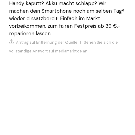
Handy kaputt? Akku macht schlapp? Wir
machen dein Smartphone noch am selben Tag⁶
wieder einsatzbereit! Einfach im Markt
vorbeikommen, zum fairen Festpreis ab 39 €.-
reparieren lassen.
Antrag auf Entfernung der Quelle
|
Sehen Sie sich die
vollständige Antwort auf mediamarkt.de an